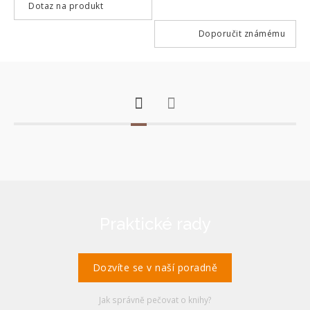
Dotaz na produkt
Doporučit známému
Praktické rady
Dozvíte se v naší poradně
Jak správně pečovat o knihy?