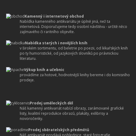
Kamenný i internetový obchod
Nabídka kamenného antikvariátu je úplně jiná, než ta
internetová. Doporučujeme tedy osobní návštěvu - určitě něco
zajímavého či raritního objevíte.
Nabídka starých i novějších knih
v širokém sortimentu, od beletrie po poezii, od lékařských knih
po ty humoristické, od jazykových slovníků po právnickou
literaturu.
Výkup knih a učebnic
provádíme za hotové, hodnotnější knihy bereme i do komisního
prodeje.
Prodej uměleckých děl
Náš kamenný antikvariát nabízí obrazy, zarámované grafické
listy, kvalitní reprodukce obrazů, plakáty, exlibrisy a
novoročenky.
Prodej sběratelských předmětů
Náš antikvariát prodává pohlednice, staré fotografie,