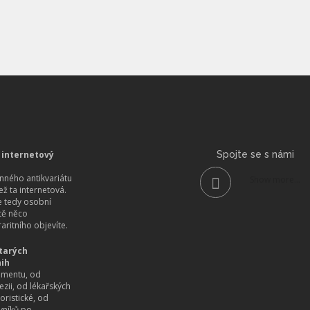
 internetový
Spojte se s námi
ného antikvariátu
Show more...
než ta internetová.
 tedy osobní
itě něco
aritního objevíte.
tarých
nih
imentu, od
ezii, od lékařských
oristické, od
vníků po