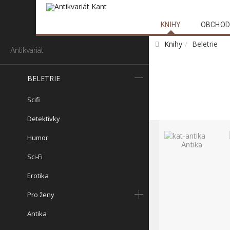
KNIHY
OBCHOD
Knihy
Beletrie
Antikvariát
BELETRIE
Scifi
Detektivky
Humor
Antika
Sci-Fi
Erotika
Pro ženy
Antika