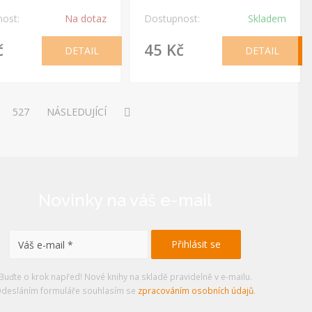
ost:
Na dotaz
Dostupnost:
Skladem
č
45 Kč
DETAIL
DETAIL
527
NÁSLEDUJÍCÍ
Novinky na váš e-mail
Buďte o krok napřed! Nové knihy na skladě pravidelně v e-mailu.
desláním formuláře souhlasím se
zpracováním osobních údajů
.