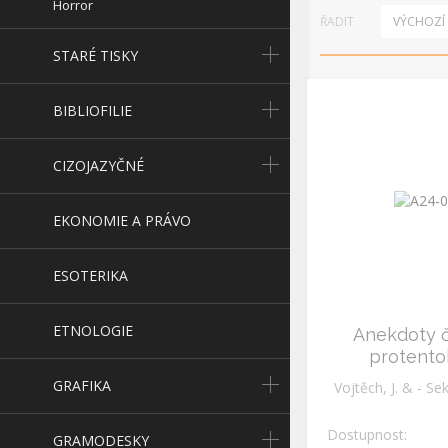
Horror
ŘADIT
VÝCHOZÍ 
STARÉ TISKY
BIBLIOFILIE
CIZOJAZYČNÉ
EKONOMIE A PRÁVO
ESOTERIKA
ETNOLOGIE
Anekdoty č.
protento
GRAFIKA
Vojtěch,
Dostupnost:
GRAMODESKY