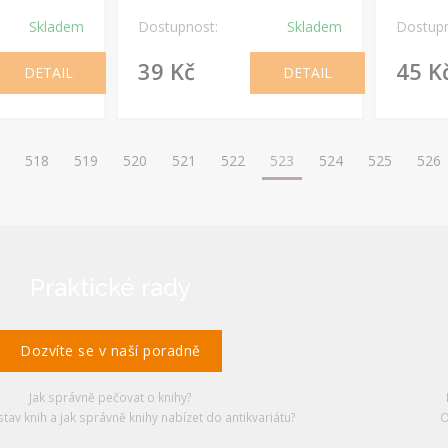
Skladem
Dostupnost:
Skladem
Dostupn
39 Kč
45 K
DETAIL
DETAIL
518
519
520
521
522
523
524
525
526
Praktické rady
Dozvíte se v naší poradně
Jak správně pečovat o knihy?
stav knih a jak správně knihy nabízet do antikvariátu?
O