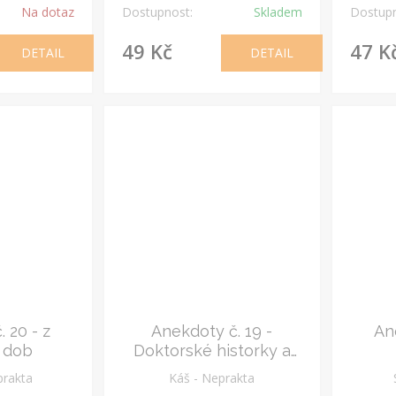
Na dotaz
Dostupnost:
Skladem
Dostupn
49 Kč
47 K
DETAIL
DETAIL
 20 - z
Anekdoty č. 19 -
Ane
 dob
Doktorské historky a
anekdoty
prakta
Káš - Neprakta