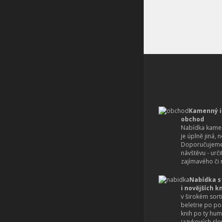
Kamenný i
obchod
Nabídka kamen
je úplně jiná, 
Doporučujeme
návštěvu - urč
zajímavého či r
Nabídka s
i novějších k
v širokém sort
beletrie po po
knih po ty hum
jazykových slo