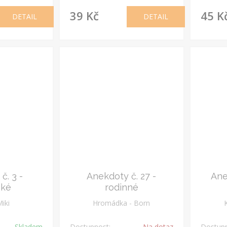
39 Kč
45 K
DETAIL
DETAIL
č. 3 -
Anekdoty č. 27 -
Ane
ské
rodinné
Miki
Hromádka - Born
Skladem
Dostupnost:
Na dotaz
Dostupn