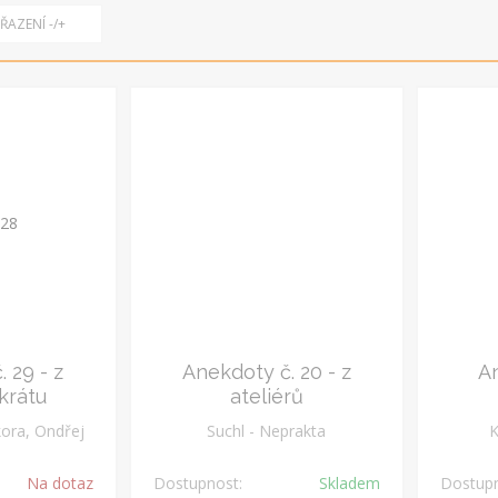
ŘAZENÍ -/+
 29 - z
Anekdoty č. 20 - z
An
krátu
ateliérů
 J. & - Sekora, Ondřej
Suchl - Neprakta
K
Na dotaz
Dostupnost:
Skladem
Dostupn