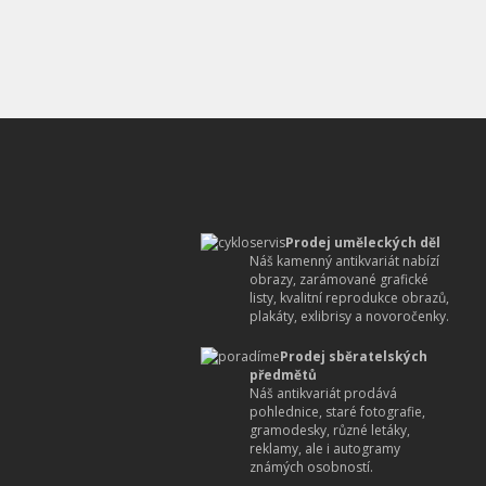
Prodej uměleckých děl
Náš kamenný antikvariát nabízí
obrazy, zarámované grafické
listy, kvalitní reprodukce obrazů,
plakáty, exlibrisy a novoročenky.
Prodej sběratelských
předmětů
Náš antikvariát prodává
pohlednice, staré fotografie,
gramodesky, různé letáky,
reklamy, ale i autogramy
známých osobností.