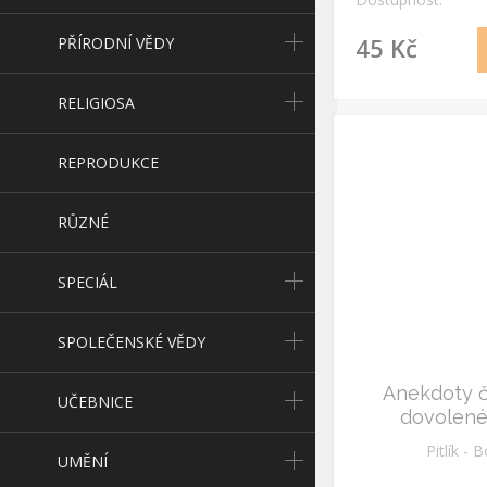
45 Kč
PŘÍRODNÍ VĚDY
RELIGIOSA
REPRODUKCE
RŮZNÉ
SPECIÁL
SPOLEČENSKÉ VĚDY
Anekdoty č.
UČEBNICE
dovolené
dovole
Pitlík - 
UMĚNÍ