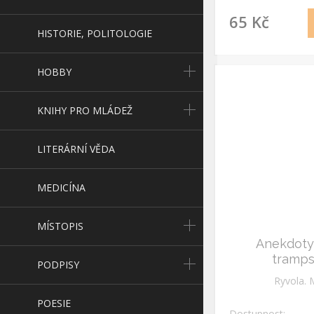
65 Kč
HISTORIE, POLITOLOGIE
HOBBY
KNIHY PRO MLÁDEŽ
LITERÁRNÍ VĚDA
MEDICÍNA
MÍSTOPIS
Anekdoty 
tramp
PODPISY
Ryvola. 
POESIE
Dostupnost: