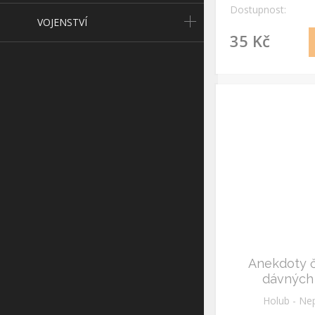
Dostupnost:
VOJENSTVÍ
35 Kč
Anekdoty č.
dávných
Holub - Ne