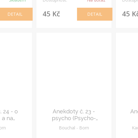
45 Kč
45 K
DETAIL
DETAIL
 24 - o
Anekdoty č. 23 -
An
 a na
psycho (Psycho-
nou
anekdoty)
Born
Bouchal - Born
Ka