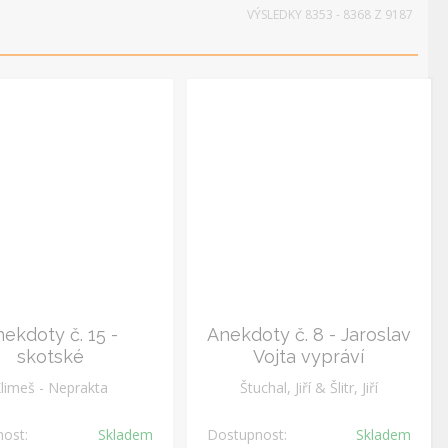
VÝSLEDKY 8353 - 8368 Z 9187
ekdoty č. 15 -
Anekdoty č. 8 - Jaroslav
skotské
Vojta vypráví
limeš - Neprakta
Štuchal, Jiří & Šlitr, Jiří
ost:
Skladem
Dostupnost:
Skladem