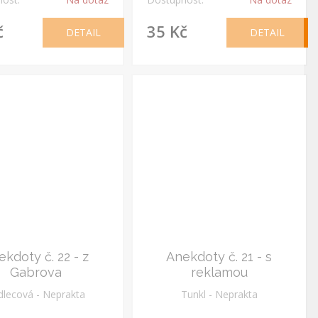
č
35 Kč
DETAIL
DETAIL
ekdoty č. 22 - z
Anekdoty č. 21 - s
Gabrova
reklamou
dlecová - Neprakta
Tunkl - Neprakta