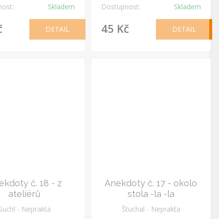
ost:
Skladem
Dostupnost:
Skladem
č
45 Kč
DETAIL
DETAIL
kdoty č. 18 - z
Anekdoty č. 17 - okolo
ateliérů
stola -la -la
Suchl - Neprakta
Štuchal - Neprakta