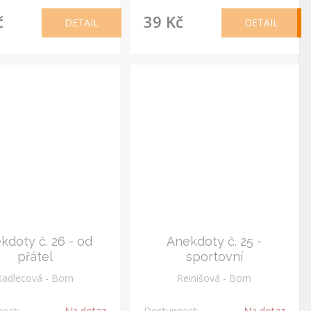
č
39 Kč
DETAIL
DETAIL
kdoty č. 26 - od
Anekdoty č. 25 -
přátel
sportovní
Kadlecová - Born
Reinišová - Born
ost:
Na dotaz
Dostupnost:
Na dotaz