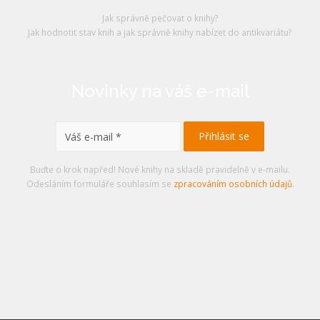
Jak správně pečovat o knihy?
Jak hodnotit stav knih a jak správně knihy nabízet do antikvariátu?
Novinky na váš e-mail
Buďte o krok napřed! Nové knihy na skladě pravidelně v e-mailu.
Odesláním formuláře souhlasím se
zpracováním osobních údajů
.