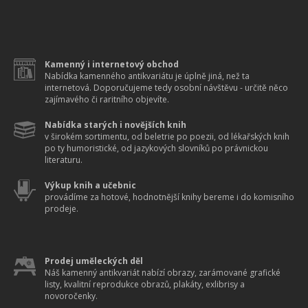
Kamenný i internetový obchod
Nabídka kamenného antikvariátu je úplně jiná, než ta
internetová. Doporučujeme tedy osobní návštěvu - určitě něco
zajímavého či raritního objevíte.
Nabídka starých i novějších knih
v širokém sortimentu, od beletrie po poezii, od lékařských knih
po ty humoristické, od jazykových slovníků po právnickou
literaturu.
Výkup knih a učebnic
provádíme za hotové, hodnotnější knihy bereme i do komisního
prodeje.
Prodej uměleckých děl
Náš kamenný antikvariát nabízí obrazy, zarámované grafické
listy, kvalitní reprodukce obrazů, plakáty, exlibrisy a
novoročenky.