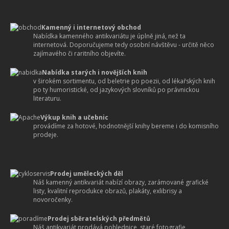
Kamenný i internetový obchod
Nabídka kamenného antikvariátu je úplně jiná, než ta
internetová. Doporučujeme tedy osobní návštěvu - určitě něco
zajímavého či raritního objevíte.
Nabídka starých i novějších knih
v širokém sortimentu, od beletrie po poezii, od lékařských knih
po ty humoristické, od jazykových slovníků po právnickou
literaturu.
Výkup knih a učebnic
provádíme za hotové, hodnotnější knihy bereme i do komisního
prodeje.
Prodej uměleckých děl
Náš kamenný antikvariát nabízí obrazy, zarámované grafické
listy, kvalitní reprodukce obrazů, plakáty, exlibrisy a
novoročenky.
Prodej sběratelských předmětů
Náš antikvariát prodává pohlednice, staré fotografie,