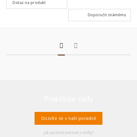
Dotaz na produkt
Doporučit známému
Praktické rady
Dozvíte se v naší poradně
Jak správně pečovat o knihy?