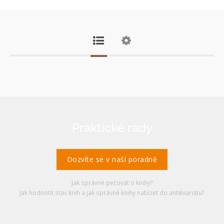
Praktické rady
Dozvíte se v naší poradně
Jak správně pečovat o knihy?
Jak hodnotit stav knih a jak správně knihy nabízet do antikvariátu?