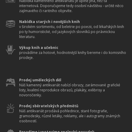
Nabídka kamenného antikvariátu je úplně jiná, než ta
internetová. Doporučujeme tedy osobní návštěvu - určitě něco
zajímavého či raritního objevíte.
Nabídka starých i novějších knih
v širokém sortimentu, od beletrie po poezii, od lékařských knih
po ty humoristické, od jazykových slovníků po právnickou
literaturu.
Výkup knih a učebnic
provádíme za hotové, hodnotnější knihy bereme i do komisního
prodeje.
Prodej uměleckých děl
Náš kamenný antikvariát nabízí obrazy, zarámované grafické
listy, kvalitní reprodukce obrazů, plakáty, exlibrisy a
novoročenky.
Prodej sběratelských předmětů
Náš antikvariát prodává pohlednice, staré fotografie,
gramodesky, různé letáky, reklamy, ale i autogramy známých
osobností.
Poradíme i vystavíme znalecký posudek