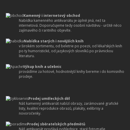
Kamenný i internetový obchod
Nabídka kamenného antikvariátu je úplně jiná, než ta
internetová. Doporučujeme tedy osobní návštěvu - určitě něco
zajímavého či raritního objevíte.
Nabídka starých i novějších knih
v širokém sortimentu, od beletrie po poezii, od lékařských knih
po ty humoristické, od jazykových slovníků po právnickou
literaturu.
Výkup knih a učebnic
provádíme za hotové, hodnotnější knihy bereme i do komisního
prodeje.
Prodej uměleckých děl
Náš kamenný antikvariát nabízí obrazy, zarámované grafické
listy, kvalitní reprodukce obrazů, plakáty, exlibrisy a
novoročenky.
Prodej sběratelských předmětů
Náš antikvariát prodává pohlednice, staré fotografie,