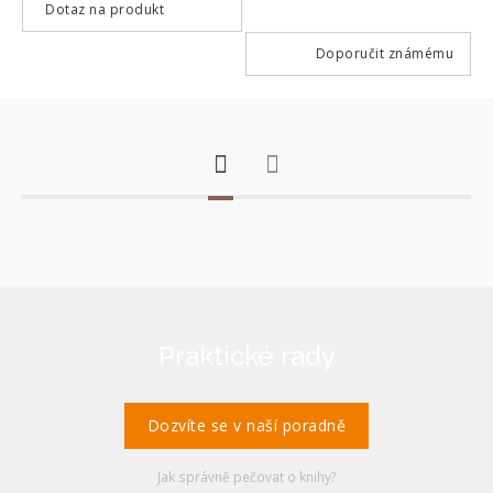
Dotaz na produkt
Doporučit známému
Praktické rady
Dozvíte se v naší poradně
Jak správně pečovat o knihy?