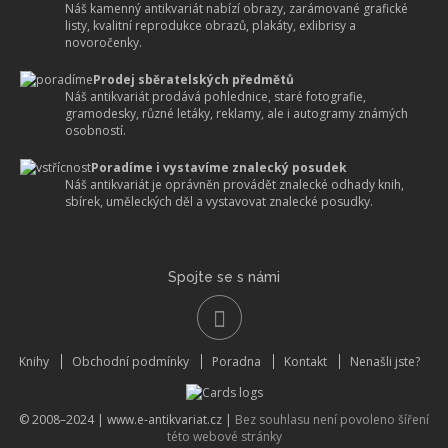
Náš kamenný antikvariát nabízí obrazy, zarámované grafické
listy, kvalitní reprodukce obrazů, plakáty, exlibrisy a
novoročenky.
Prodej sběratelských předmětů
Náš antikvariát prodává pohlednice, staré fotografie,
gramodesky, různé letáky, reklamy, ale i autogramy známých
osobností.
Poradíme i vystavíme znalecký posudek
Náš antikvariát je oprávněn provádět znalecké odhady knih,
sbírek, uměleckých děl a vystavovat znalecké posudky.
Spojte se s námi
Knihy
Obchodní podmínky
Poradna
Kontakt
Nenašli jste?
© 2008–2024 |
www.e-antikvariat.cz
|
Bez souhlasu není povoleno šíření
této webové stránky