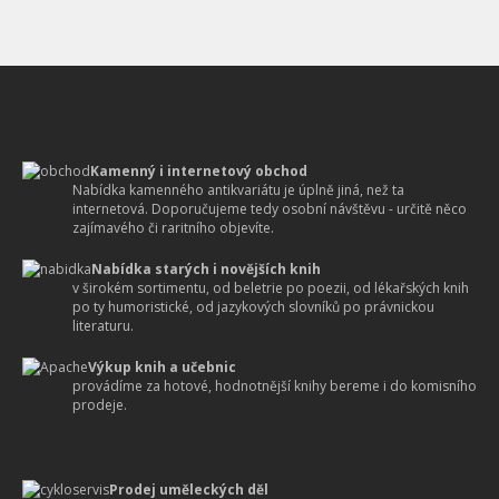
Kamenný i internetový obchod
Nabídka kamenného antikvariátu je úplně jiná, než ta
internetová. Doporučujeme tedy osobní návštěvu - určitě něco
zajímavého či raritního objevíte.
Nabídka starých i novějších knih
v širokém sortimentu, od beletrie po poezii, od lékařských knih
po ty humoristické, od jazykových slovníků po právnickou
literaturu.
Výkup knih a učebnic
provádíme za hotové, hodnotnější knihy bereme i do komisního
prodeje.
Prodej uměleckých děl