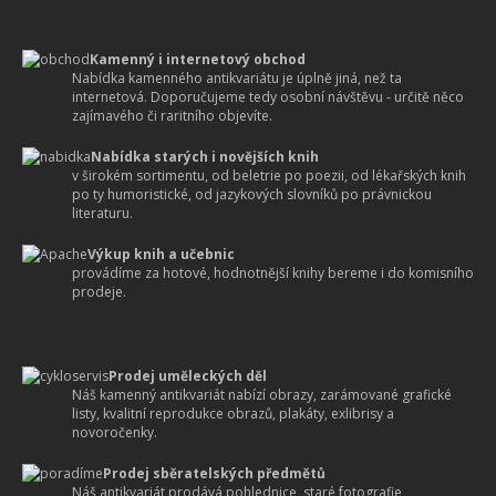
Kamenný i internetový obchod
Nabídka kamenného antikvariátu je úplně jiná, než ta
internetová. Doporučujeme tedy osobní návštěvu - určitě něco
zajímavého či raritního objevíte.
Nabídka starých i novějších knih
v širokém sortimentu, od beletrie po poezii, od lékařských knih
po ty humoristické, od jazykových slovníků po právnickou
literaturu.
Výkup knih a učebnic
provádíme za hotové, hodnotnější knihy bereme i do komisního
prodeje.
Prodej uměleckých děl
Náš kamenný antikvariát nabízí obrazy, zarámované grafické
listy, kvalitní reprodukce obrazů, plakáty, exlibrisy a
novoročenky.
Prodej sběratelských předmětů
Náš antikvariát prodává pohlednice, staré fotografie,