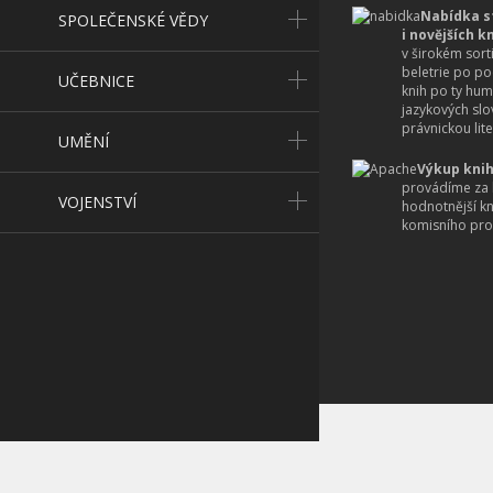
Nabídka s
SPOLEČENSKÉ VĚDY
i novějších k
v širokém sort
beletrie po po
UČEBNICE
knih po ty hum
jazykových slo
právnickou lite
UMĚNÍ
Výkup knih
provádíme za 
VOJENSTVÍ
hodnotnější k
komisního pro