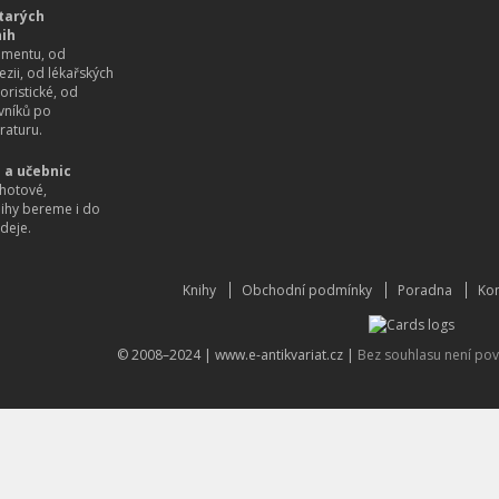
tarých
nih
imentu, od
ezii, od lékařských
oristické, od
vníků po
raturu.
 a učebnic
hotové,
nihy bereme i do
deje.
Knihy
Obchodní podmínky
Poradna
Kon
© 2008–2024 |
www.e-antikvariat.cz
|
Bez souhlasu není pov