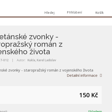
Přihlášení
Hledej
Košík
Vyhle
Vyhledat
etánské zvonky -
ropražský román z
enského života
7-012
|
Autor:
Kukla, Karel Ladislav
nské zvonky - staropražský román z vojenského života
Detailní informace
150 Kč
nost:
Skladem