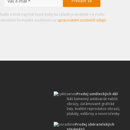
Buďte o krok napřed! Nové knihy na skladě pravidelně v e-mailu.
desláním formuláře souhlasím se
zpracováním osobních údajů
.
Prodej uměleckých děl
Náš kamenný antikvariát nabízí
obrazy, zarámované grafické
listy, kvalitní reprodukce obrazů,
plakáty, exlibrisy a novoročenky.
Prodej sběratelských
předmětů