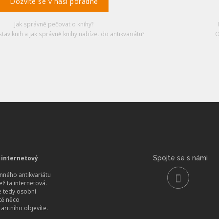
Dozvíte se v naší poradně
Jak správně pečovat o knihy?
stav knih a jak správně knihy nabízet do antikvariátu?
O
 internetový
Spojte se s námi
ného antikvariátu
než ta internetová.
 tedy osobní
itě něco
aritního objevíte.