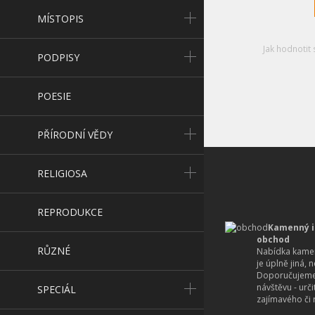
MÍSTOPIS
Jak hodnotit 
PODPISY
POESIE
PŘÍRODNÍ VĚDY
RELIGIOSA
REPRODUKCE
Kamenný i
obchod
RŮZNÉ
Nabídka kamen
je úplně jiná, 
Doporučujeme
návštěvu - urč
SPECIÁL
zajímavého či r