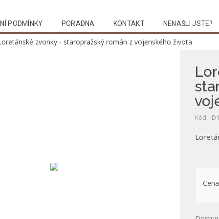
NÍ PODMÍNKY
PORADNA
KONTAKT
NENAŠLI JSTE?
Loretánské zvonky - staropražský román z vojenského života
Lor
sta
voj
Kód:
D1
Loretá
Cena
Dostup