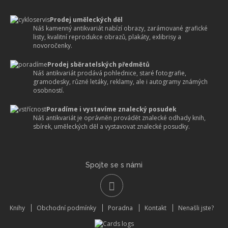
Prodej uměleckých děl
Náš kamenný antikvariát nabízí obrazy, zarámované grafické
listy, kvalitní reprodukce obrazů, plakáty, exlibrisy a
novoročenky.
Prodej sběratelských předmětů
Náš antikvariát prodává pohlednice, staré fotografie,
gramodesky, různé letáky, reklamy, ale i autogramy známých
osobností.
Poradíme i vystavíme znalecký posudek
Náš antikvariát je oprávněn provádět znalecké odhady knih,
sbírek, uměleckých děl a vystavovat znalecké posudky.
Spojte se s námi
Knihy
Obchodní podmínky
Poradna
Kontakt
Nenašli jste?