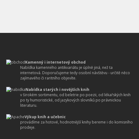
Kamenný i internetový obchod
Nabídka kamenného antikvariátu je úplně jiná, než ta
internetová. Doporučujeme tedy osobní návštěvu - určitě něco
zajímavého či raritního objevíte.
Nabídka starých i novějších knih
v širokém sortimentu, od beletrie po poezii, od lékařských knih
po ty humoristické, od jazykových slovníků po právnickou
literaturu.
Výkup knih a učebnic
provádíme za hotové, hodnotnější knihy bereme i do komisního
prodeje.