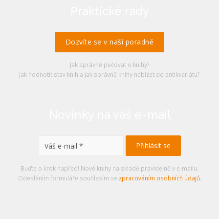
Praktické rady
Dozvíte se v naší poradně
Jak správně pečovat o knihy?
Jak hodnotit stav knih a jak správně knihy nabízet do antikvariátu?
Novinky na váš e-mail
Buďte o krok napřed! Nové knihy na skladě pravidelně v e-mailu.
Odesláním formuláře souhlasím se
zpracováním osobních údajů
.