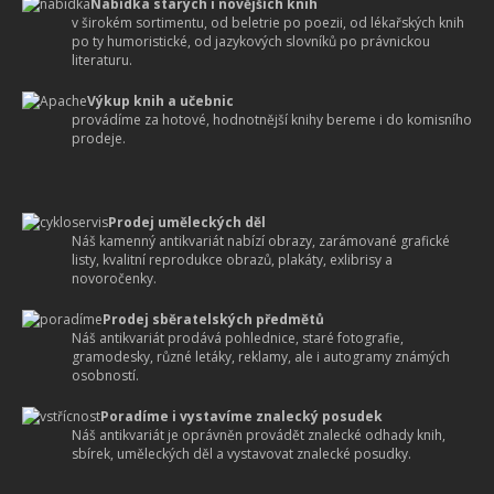
Nabídka starých i novějších knih
v širokém sortimentu, od beletrie po poezii, od lékařských knih
po ty humoristické, od jazykových slovníků po právnickou
literaturu.
Výkup knih a učebnic
provádíme za hotové, hodnotnější knihy bereme i do komisního
prodeje.
Prodej uměleckých děl
Náš kamenný antikvariát nabízí obrazy, zarámované grafické
listy, kvalitní reprodukce obrazů, plakáty, exlibrisy a
novoročenky.
Prodej sběratelských předmětů
Náš antikvariát prodává pohlednice, staré fotografie,
gramodesky, různé letáky, reklamy, ale i autogramy známých
osobností.
Poradíme i vystavíme znalecký posudek
Náš antikvariát je oprávněn provádět znalecké odhady knih,
sbírek, uměleckých děl a vystavovat znalecké posudky.