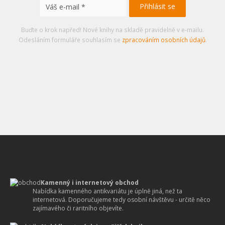
Buďte o krok napřed! Nové knihy na skladě pravidelně v e-mailu.
Odesláním formuláře souhlasím se
zpracováním osobních údajů
.
Kamenný i internetový obchod
Nabídka kamenného antikvariátu je úplně jiná, než ta
internetová. Doporučujeme tedy osobní návštěvu - určitě něco
zajímavého či raritního objevíte.