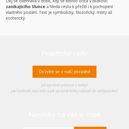
Děj se odehrává v době, kdy se lidstvo ocitá v blízkosti
zanikajícího Slunce
a hledá cestu k přežití i k pochopení
vlastního poslání. Text je symbolický, filozofický, místy až
esoterický.
Praktické rady
Dozvíte se v naší poradně
Jak správně pečovat o knihy?
Jak hodnotit stav knih a jak správně knihy nabízet do antikvariátu?
Novinky na váš e-mail