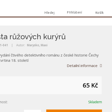
Přihlášení
Hledej
Košík
Vyhle
Vyhledat
ta růžových kurýrů
1-041
|
Autor:
Marysko, Maxi
vydání čtivého detektivního románu z české historie Čechy
tvrtina 18. století
Detailní informace
65 Kč
nost:
Skladem