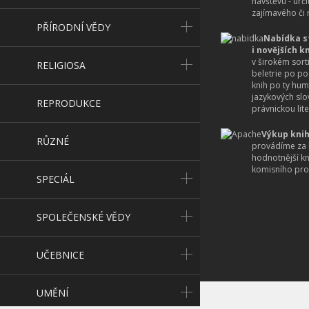
návštěvu - urč
zajímavého či r
PŘÍRODNÍ VĚDY
Nabídka s
i novějších k
v širokém sort
RELIGIOSA
beletrie po po
knih po ty hum
jazykových slo
REPRODUKCE
právnickou lite
Výkup knih
RŮZNÉ
provádíme za 
hodnotnější k
komisního pro
SPECIÁL
SPOLEČENSKÉ VĚDY
UČEBNICE
UMĚNÍ