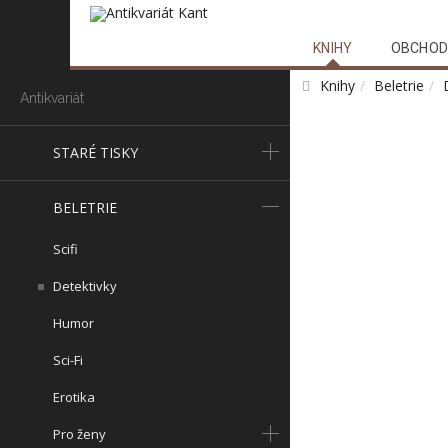
KNIHY
OBCHOD
Knihy
Beletrie
Antikvariát
STARÉ TISKY
BELETRIE
Scifi
Detektivky
Humor
Sci-Fi
Erotika
Pro ženy