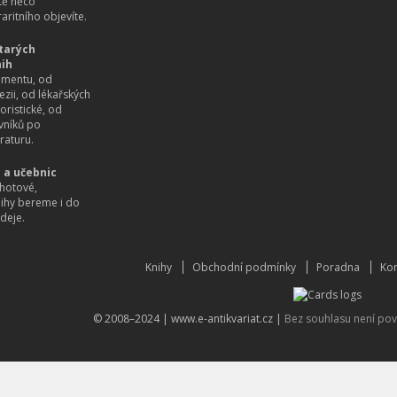
itě něco
aritního objevíte.
tarých
nih
imentu, od
ezii, od lékařských
oristické, od
vníků po
raturu.
 a učebnic
hotové,
nihy bereme i do
deje.
Knihy
Obchodní podmínky
Poradna
Kon
© 2008–2024 |
www.e-antikvariat.cz
|
Bez souhlasu není pov