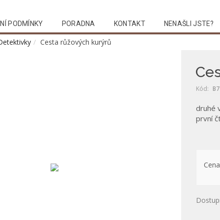
NÍ PODMÍNKY
PORADNA
KONTAKT
NENAŠLI JSTE?
Detektivky
Cesta růžových kurýrů
Ces
Kód:
B7
druhé 
první č
Cena
Dostup