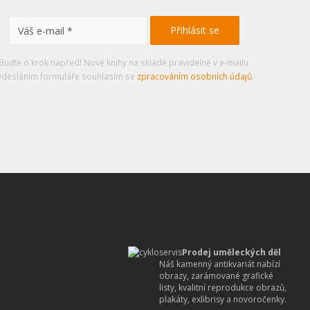
Buďte o krok napřed! Nové knihy na skladě pravidelně v e-mailu.
desláním formuláře souhlasím se
zpracováním osobních údajů
.
Prodej uměleckých děl
Náš kamenný antikvariát nabízí
obrazy, zarámované grafické
listy, kvalitní reprodukce obrazů,
plakáty, exlibrisy a novoročenky.