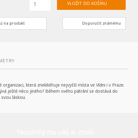
z na produkt
Doporučit známému
METRY
organizaci, která zneklidňuje nejvyšší místa ve Vídni i v Praze.
skrývá ještě něco jiného? Během svého pátrání se dostává do
 svou láskou.
Novinky na váš e-mail