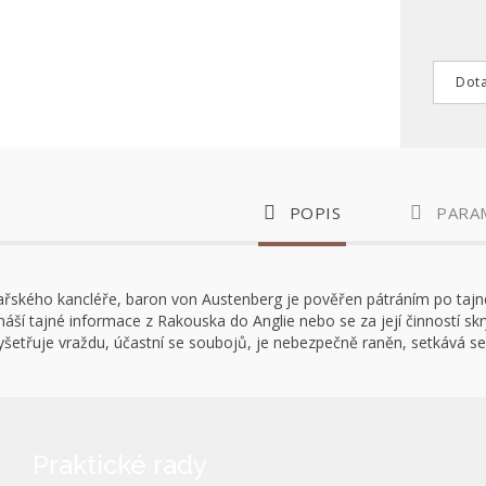
Dota
POPIS
PARA
ísařského kancléře, baron von Austenberg je pověřen pátráním po tajné 
Vynáší tajné informace z Rakouska do Anglie nebo se za její činností 
 vyšetřuje vraždu, účastní se soubojů, je nebezpečně raněn, setkává se
Praktické rady