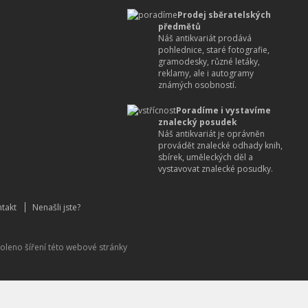
Prodej sběratelských
předmětů
Náš antikvariát prodává
pohlednice, staré fotografie,
gramodesky, různé letáky,
reklamy, ale i autogramy
známých osobností.
Poradíme i vystavíme
znalecký posudek
Náš antikvariát je oprávněn
provádět znalecké odhady knih,
sbírek, uměleckých děl a
vystavovat znalecké posudky.
takt
Nenašli jste?
oleno šíření této webové stránky