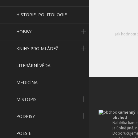
HISTORIE, POLITOLOGIE
HOBBY
Jak hodnotit 
KNIHY PRO MLÁDEŽ
LITERÁRNÍ VĚDA
MEDICÍNA
MÍSTOPIS
Kamenný i
PODPISY
obchod
Nabídka kamen
je úplně jiná, 
POESIE
Doporučujeme