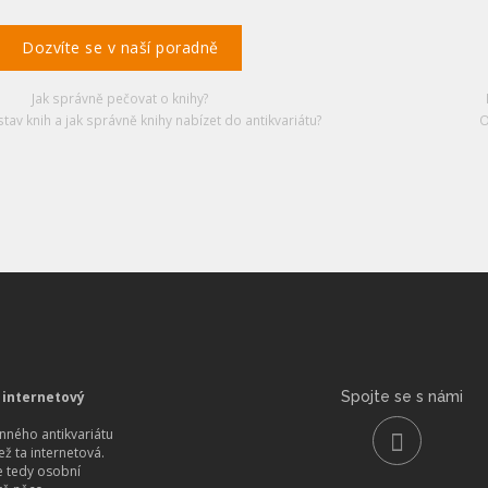
Dozvíte se v naší poradně
Jak správně pečovat o knihy?
stav knih a jak správně knihy nabízet do antikvariátu?
O
 internetový
Spojte se s námi
ného antikvariátu
než ta internetová.
 tedy osobní