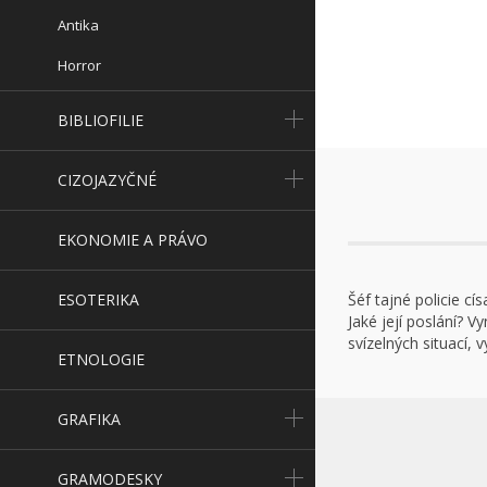
Antika
Horror
BIBLIOFILIE
CIZOJAZYČNÉ
EKONOMIE A PRÁVO
ESOTERIKA
Šéf tajné policie c
Jaké její poslání? 
svízelných situací,
ETNOLOGIE
GRAFIKA
GRAMODESKY