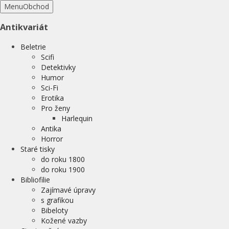
Menu
Obchod
Antikvariát
Beletrie
Scifi
Detektivky
Humor
Sci-Fi
Erotika
Pro ženy
Harlequin
Antika
Horror
Staré tisky
do roku 1800
do roku 1900
Bibliofilie
Zajímavé úpravy
s grafikou
Bibeloty
Kožené vazby