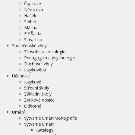
Čapkové
Němcová
Hašek
Seifert
Mácha
F.X.Šalda
Slovacika
Společenské vědy
Filosofie a sociologie
Pedagogika a psychologie
Duchovní vědy
Jazykověda
Učebnice
Jazykové
Střední školy
Základní školy
Zvukové nosiče
Odborné
Umění
Výtvarné uměníMonografie
Výtvarné umění
Katalogy