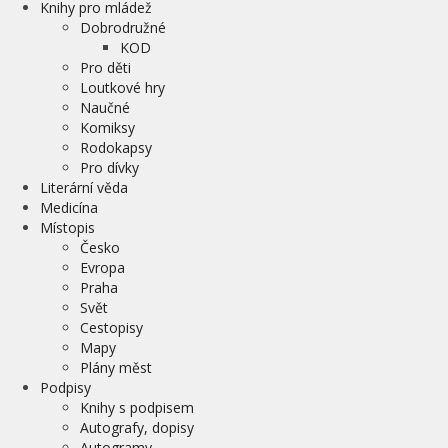
Knihy pro mládež
Dobrodružné
KOD
Pro děti
Loutkové hry
Naučné
Komiksy
Rodokapsy
Pro dívky
Literární věda
Medicína
Místopis
Česko
Evropa
Praha
Svět
Cestopisy
Mapy
Plány měst
Podpisy
Knihy s podpisem
Autografy, dopisy
Autogramy