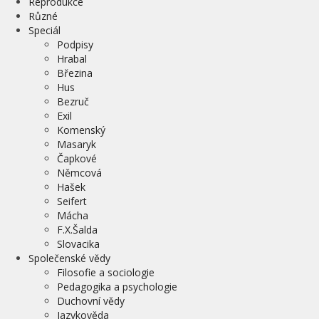
Reprodukce
Různé
Speciál
Podpisy
Hrabal
Březina
Hus
Bezruč
Exil
Komenský
Masaryk
Čapkové
Němcová
Hašek
Seifert
Mácha
F.X.Šalda
Slovacika
Společenské vědy
Filosofie a sociologie
Pedagogika a psychologie
Duchovní vědy
Jazykověda