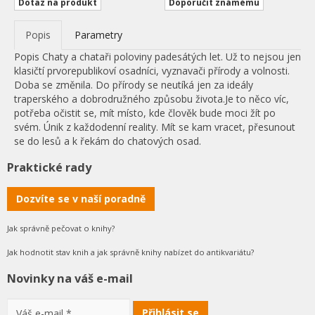
Dotaz na produkt
Doporučit známému
Popis
Parametry
Popis
Chaty a chataři poloviny padesátých let. Už to nejsou jen
klasičtí prvorepublikoví osadníci, vyznavači přírody a volnosti.
Doba se změnila. Do přírody se neutíká jen za ideály
traperského a dobrodružného způsobu života.Je to něco víc,
potřeba očistit se, mít místo, kde člověk bude moci žít po
svém. Únik z každodenní reality. Mít se kam vracet, přesunout
se do lesů a k řekám do chatových osad.
Praktické rady
Dozvíte se v naší poradně
Jak správně pečovat o knihy?
Jak hodnotit stav knih a jak správně knihy nabízet do antikvariátu?
Novinky na váš e-mail